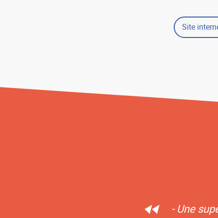
Site intern
- Une sup