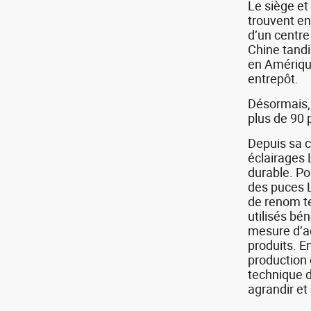
Le siège et 
trouvent e
d’un centre
Chine tandi
en Amériqu
entrepôt.
Désormais,
plus de 90 
Depuis sa c
éclairages
durable. Po
des puces 
de renom te
utilisés bé
mesure d’ac
produits. E
production 
technique d
agrandir et